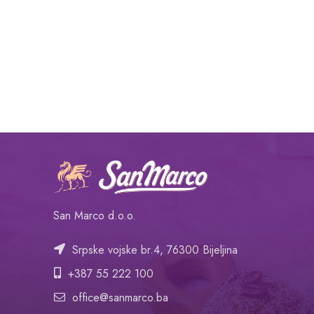
San Marco d.o.o.
Srpske vojske br.4, 76300 Bijeljina
+387 55 222 100
office@sanmarco.ba