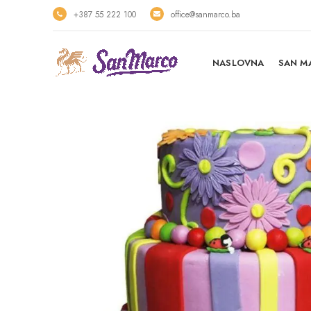
+387 55 222 100
office@sanmarco.ba
NASLOVNA
SAN M