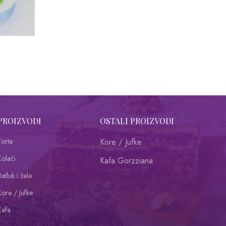
PROIZVODI
OSTALI PROIZVODI
Torte
Kore / Jufke
Kolači
Kafa Gorzziana
atluk i žele
Kore / Jufke
Kafa