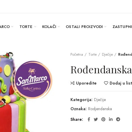
ARCO
TORTE
KOLAČI
OSTALI PROIZVODI
ZASTUPN
Početna
Torte
Dječije
Rođend
Rođendanska
Uporedite
Dodaj u list
Kategorija:
Dječije
Oznaka:
Rodjendanska
Share