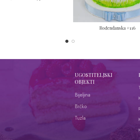
Rođendanska #116
UGOSTITELJSKI
OBJEKTI
Bijeljina
Brčko
R
Tuzla