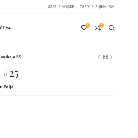
SRPSKE VOJSKE 4, 76300 BIJELJINA, BiH
0
0
IŠTVA
anska #25
 #25
u želja