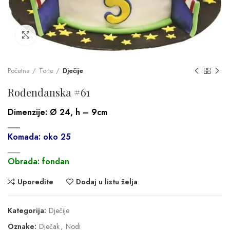
Click to enlarge
Početna
Torte
Dječije
Rođendanska #61
Dimenzije:
Ø 24, h – 9cm
___
Komada: oko 25
___
Obrada: fondan
Uporedite
Dodaj u listu želja
Kategorija:
Dječije
Oznake:
Dječak
,
Nodi