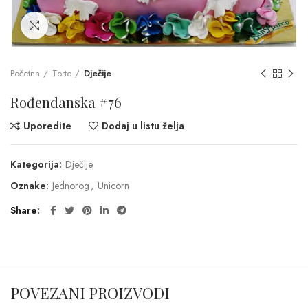
Click to enlarge
Početna
Torte
Dječije
Rođendanska #76
Uporedite
Dodaj u listu želja
Kategorija:
Dječije
Oznake:
Jednorog
,
Unicorn
Share
POVEZANI PROIZVODI