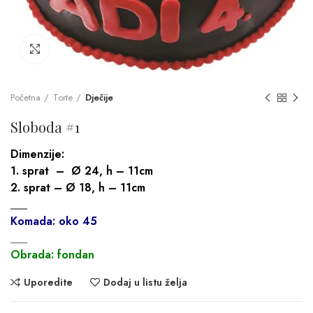
Click to enlarge
Početna
Torte
Dječije
Sloboda #1
Dimenzije:
1. sprat – Ø 24, h – 11cm
2. sprat – Ø 18, h – 11cm
___
Komada: oko 45
___
Obrada: fondan
Uporedite
Dodaj u listu želja