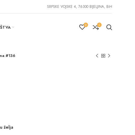
SRPSKE VOJSKE 4, 76300 BIJELJINA, BiH
0
0
IŠTVA
na #136
u želja