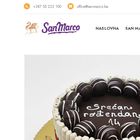
+387 55 222 100
office@sanmarco.ba
NASLOVNA
SAN M