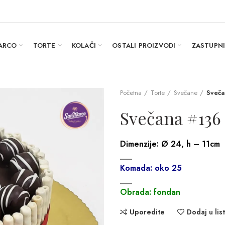
ARCO
TORTE
KOLAČI
OSTALI PROIZVODI
ZASTUPN
Početna
Torte
Svečane
Sveča
Svečana #136
Dimenzije:
Ø 24, h – 11cm
___
Komada: oko 25
___
Obrada: fondan
Uporedite
Dodaj u list