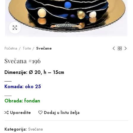
Click to enlarge
Početna
Torte
Svečane
Svečana #196
Dimenzije:
Ø 20, h – 15cm
___
Komada: oko 25
___
Obrada: fondan
Uporedite
Dodaj u listu želja
Kategorija:
Svečane