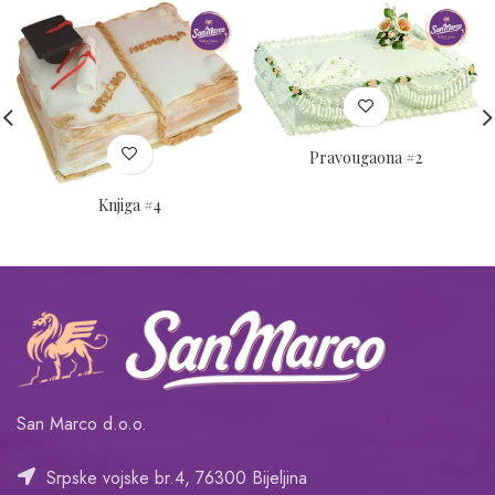
Pravougaona #2
Knjiga #4
San Marco d.o.o.
Srpske vojske br.4, 76300 Bijeljina