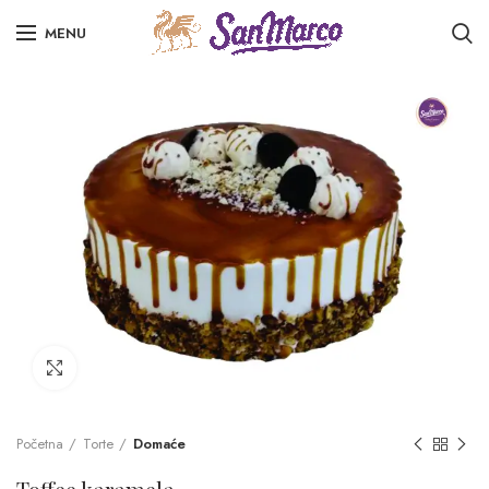
MENU
Click to enlarge
Početna
Torte
Domaće