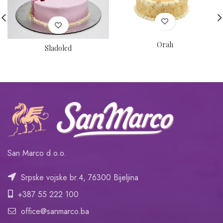
Orah
Sladoled
San Marco d.o.o.
Srpske vojske br.4, 76300 Bijeljina
+387 55 222 100
office@sanmarco.ba