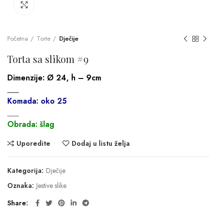
Click to enlarge
Početna
Torte
Dječije
Torta sa slikom #9
Dimenzije:
Ø 24, h – 9cm
___
Komada: oko 25
___
Obrada: šlag
Uporedite
Dodaj u listu želja
Kategorija:
Dječije
Oznaka:
Jestive slike
Share