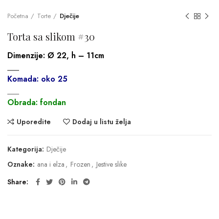
Početna
Torte
Dječije
Torta sa slikom #30
Dimenzije:
Ø 22, h – 11cm
___
Komada: oko 25
___
Obrada: fondan
Uporedite
Dodaj u listu želja
Kategorija:
Dječije
Oznake:
ana i elza
,
Frozen
,
Jestive slike
Share