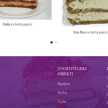
Snikers torta parče
San Marco torta parče
UGOSTITELJSKI
OBJEKTI
Bijeljina
Brčko
R
Tuzla