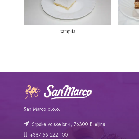
Šampita
San Marco d.o.o.
Srpske vojske br.4, 76300 Bijeljina
+387 55 222 100