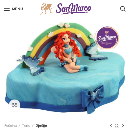
MENU
Click to enlarge
Početna
Torte
Dječije