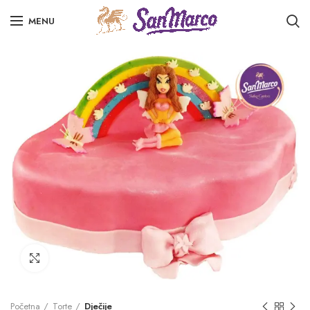
MENU
Click to enlarge
Početna
Torte
Dječije