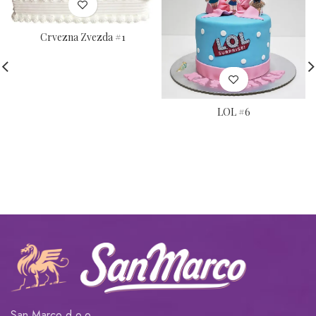
Crvezna Zvezda #1
LOL #6
San Marco d.o.o.