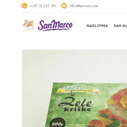
+387 55 222 100
office@sanmarco.ba
NASLOVNA
SAN M