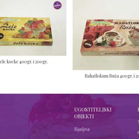
ele kocke 400gr. i 200gr.
Rahatlokum Ruža 400gr. i 2
UGOSTITELJSKI
OBJEKTI
Bijeljina