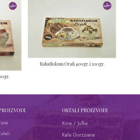
Rahatlokum Orah 400gr. i 200gr.
00gr.
PROIZVODI
OSTALI PROIZVODI
Torte
Kore / Jufke
Kolači
Kafa Gorzziana