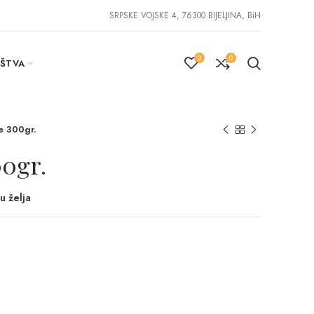
SRPSKE VOJSKE 4, 76300 BIJELJINA, BiH
0
0
IŠTVA
ke 300gr.
00gr.
u želja