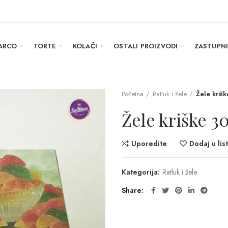
ARCO
TORTE
KOLAČI
OSTALI PROIZVODI
ZASTUPN
Početna
Ratluk i žele
Žele kriš
Žele kriške 3
Uporedite
Dodaj u list
Kategorija:
Ratluk i žele
Share