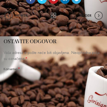
NEWER
OLDER
OSTAVITE ODGOVOR
Vaša adresa e-pošte neće biti objavljena.
Neophodna polja
su označena
*
*
Komentar