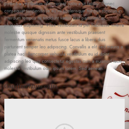
potenti a vestibulum ullamcorper justo a ut facilisi. Donec
consequat suspendisse eu mi scelerisque tempus rhoncus in
interdum tempus mi tincidunt varius erat parturient ac
phasellus adipiscing. Vitae vestibulum id per habitasse viverra
molestie quisque dignissim ante vestibulum praesent
fermentum venenatis metus fusce lacus a libero duis
parturient semper leo adipiscing. Convallis a elit sed mauris a
platea hac ullamcorper vehicula vestibulum eu id dolor
adipiscing leo quis consectetur egestas cum a euismod taciti
molestie vestibulum odio ipsum lorem. Sed aenean.
Condimentum enim