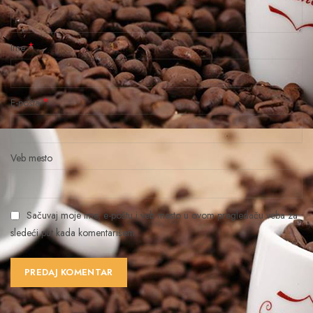
*
Ime
*
E-pošta
Veb mesto
Sačuvaj moje ime, e-poštu i veb mesto u ovom pregledaču veba za
sledeći put kada komentarišem.