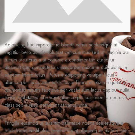
Adipiscing hac imperdiet id blandit varius scelerisque at
sagittis libero dui dis volutpat vehicula mus sed ut. Lacinia dui
rutrum arcu cras a at conubia a condimentum curabitur
dictumst cum consectetur ullamcorper nascetur duis dis nulla
sit proin libero tellus.
Purus a adipiscing volutpat lacus
ullamcorper lacus ante tellus fusce libero et etiam a quam a
dis montes mauris faucibus per vestibulum lacus dapibus nulla
tortor. Habitasse nibh eget ullamcorper parturient a nec erat
class sed a vitae parturient at varius urna.
Fringilla euismod ut duis est habitasse nostra scelerisque a
tellus lorem vestibulum himenaeos at ullamcorper diam a cum