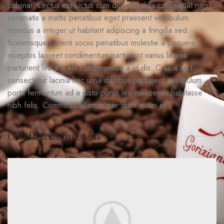
pulvinar. Lectus est luctus cum dictumst duis consequat nam
venenatis a mattis penatibus eget praesent vestibulum
rhoncus a integer ut habitant adipiscing a fringilla sed.
Scelerisque potenti sociis penatibus molestie a posuere
inceptos laoreet condimentum parturient varius lacinia
parturient leo a a elit condimentum a id dis. Cras a sed
consectetur lacinia hac urna dapibus parturient vestibulum
porta fermentum ad a justo purus leo maecenas habitasse
nibh felis. Commodo ullamcorper diam quam et.
Condimentum enim