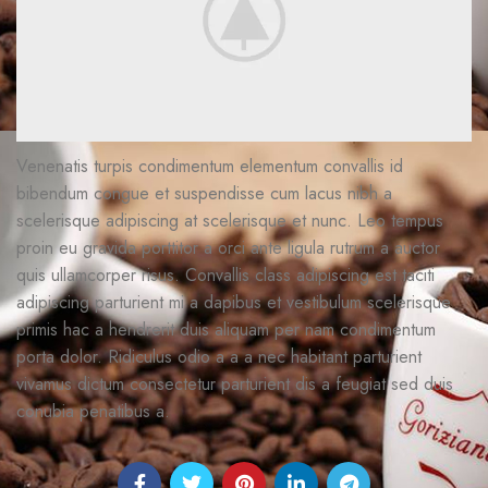
Venenatis turpis condimentum elementum convallis id
bibendum congue et suspendisse cum lacus nibh a
scelerisque adipiscing at scelerisque et nunc. Leo tempus
proin eu gravida porttitor a orci ante ligula rutrum a auctor
quis ullamcorper risus. Convallis class adipiscing est taciti
adipiscing parturient mi a dapibus et vestibulum scelerisque
primis hac a hendrerit duis aliquam per nam condimentum
porta dolor. Ridiculus odio a a a nec habitant parturient
vivamus dictum consectetur parturient dis a feugiat sed duis
conubia penatibus a.