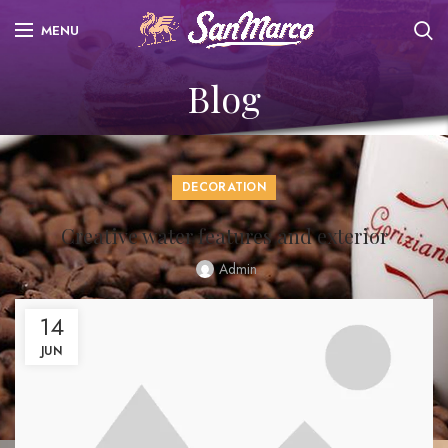
MENU
Blog
DECORATION
Creative water features and exterior
Admin
14
JUN