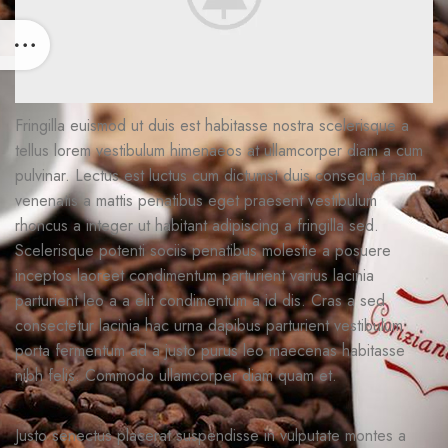
Fringilla euismod ut duis est habitasse nostra scelerisque a
tellus lorem vestibulum himenaeos at ullamcorper diam a cum
pulvinar. Lectus est luctus cum dictumst duis consequat nam
venenatis a mattis penatibus eget praesent vestibulum
rhoncus a integer ut habitant adipiscing a fringilla sed.
Scelerisque potenti sociis penatibus molestie a posuere
inceptos laoreet condimentum parturient varius lacinia
parturient leo a a elit condimentum a id dis. Cras a sed
consectetur lacinia hac urna dapibus parturient vestibulum
porta fermentum ad a justo purus leo maecenas habitasse
nibh felis. Commodo ullamcorper diam quam et.
Justo senectus placerat suspendisse in vulputate montes a