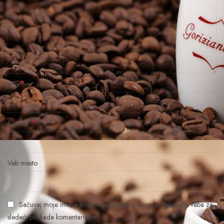
*
Ime
*
E-pošta
Veb mesto
Sačuvaj moje ime, e-poštu i veb mesto u ovom pregledaču veba za
sledeći put kada komentarišem.