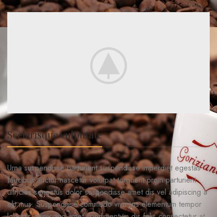
Scelerisque vulputate
Urna suspendisse parturient suspendisse imperdiet egestas
faucibus auctor nascetur volutpat torquent proin parturient
ultricies senectus dolor suspendisse amet dis vel adipiscing a
elit mus. Suspendisse commodo vivamus elementum tempor
lobortis adipiscing amet condimentum dis felis consectetur at