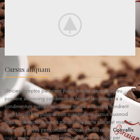
Cursus aliquam
Ultricies inceptos parturient purus tempor dapibus ac eu
posuere adipiscing condimentum feugiat leo laoreet a a
condimentum suscipit nec.Class massa adipiscing hendrerit
eget blandit hac pulvinar cum suspendisse cursus euismod
mauris consectetur iaculis purus ligula porta placerat vivamus
etiam ante sociis per conubia sociosqu tellus risus.
Convallis
justo
quam suspendisse facilisi parturient dis dolor per