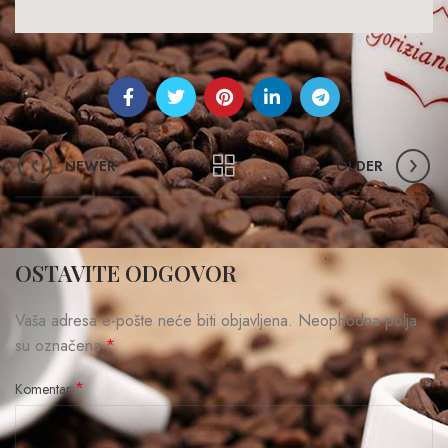
NEWER
OLDER
OSTAVITE ODGOVOR
Vaša adresa e-pošte neće biti objavljena.
Neophodna polja
su označena
*
*
Komentar