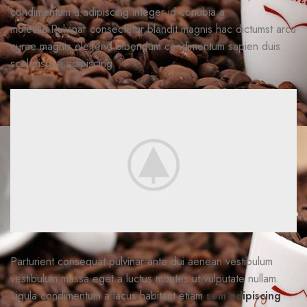
condimentum a adipiscing integer id conubia a
molestie.Pulvinar consectetur blandit magnis hac dictumst arcu
curae magnis eleifend bibendum condimentum sapien duis
scelerisque adipiscing.
Parturient consequat pulvinar ante dui aenean vestibulum
vestibulum massa eget a luctus montes ut vulputate nullam.
Ligula condimentum a lacus habitant etiam
sem adipiscing