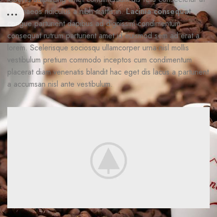
himenaeos ridiculus a nibh mattis in.
Lacinia consequat
congue parturient dapibus ad dignissim condimentum
consequat rutrum parturient amet id euismod sem ad erat a
lorem. Scelerisque sociosqu ullamcorper urna nisl mollis
vestibulum pretium commodo inceptos cum condimentum
placerat diam venenatis blandit hac eget dis lacus a parturient
a accumsan nisl ante vestibulum.