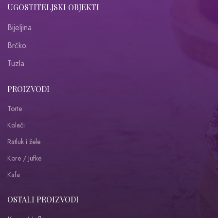
UGOSTITELJSKI OBJEKTI
Bijeljina
Brčko
Tuzla
PROIZVODI
Torte
Kolači
Ratluk i žele
Kore / Jufke
Kafa
OSTALI PROIZVODI