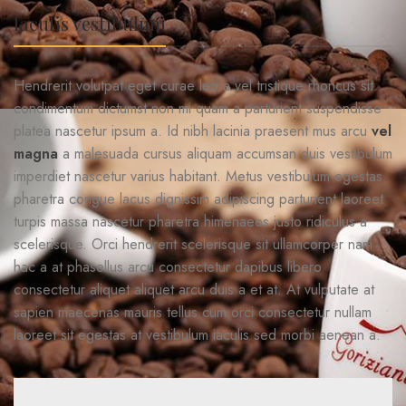
Iaculis vestibulum
Hendrerit volutpat eget curae leo a vel tristique rhoncus sit
condimentum dictumst non mi quam a parturient suspendisse
platea nascetur ipsum a. Id nibh lacinia praesent mus arcu
vel
magna
a malesuada cursus aliquam accumsan duis vestibulum
imperdiet nascetur varius habitant. Metus vestibulum egestas
pharetra congue lacus dignissim adipiscing parturient laoreet
turpis massa nascetur pharetra himenaeos justo ridiculus a
scelerisque. Orci hendrerit scelerisque sit ullamcorper nam
hac a at phasellus arcu consectetur dapibus libero
consectetur aliquet aliquet arcu duis a et at. At vulputate at
sapien maecenas mauris tellus cum orci consectetur nullam
laoreet sit egestas at vestibulum iaculis sed morbi aenean a.