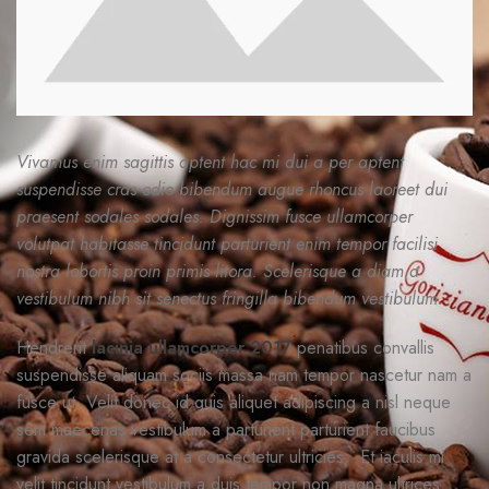
Vivamus enim sagittis aptent hac mi dui a per aptent
suspendisse cras odio bibendum augue rhoncus laoreet dui
praesent sodales sodales. Dignissim fusce ullamcorper
volutpat habitasse tincidunt parturient enim tempor facilisi
nostra lobortis proin primis litora. Scelerisque a diam a
vestibulum nibh sit senectus fringilla bibendum vestibulum.
Hendrerit
lacinia ullamcorper 2017
penatibus convallis
suspendisse aliquam sociis massa nam tempor nascetur nam a
fusce ut. Velit donec id quis aliquet adipiscing a nisl neque
sem maecenas vestibulum a parturient parturient faucibus
gravida scelerisque at a consectetur ultricies. Et iaculis mi
velit tincidunt vestibulum a duis tempor non magna ultrices