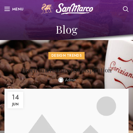
MENU
Blog
DESIGN TRENDS
Green interior design inspiration
Admin
14
JUN