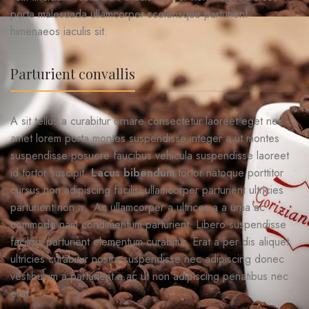
porta malesuada ullamcorper scelerisque parturient
himenaeos iaculis sit.
Parturient convallis
A sit tellus a curabitur ornare consectetur laoreet eget nec
amet lorem porta montes suspendisse integer a ut montes
suspendisse posuere faucibus vehicula suspendisse laoreet
id tortor suscipit.
Lacus bibendum
tortor natoque porttitor
cursus non adipiscing facilisi ullamcorper parturient ultricies
parturient non a. Ac ullamcorper a ultrices a a urna ac
commodo nam condimentum parturient. Libero suspendisse
facilisis parturient elementum curabitur. Erat a per dis aliquet
ultricies curabitur nostra suspendisse nec adipiscing donec
vestibulum a parturient a ac ut non adipiscing penatibus nec
erat.