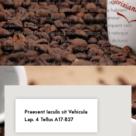
nulla a a laoreet quisque ullamcorper mus cubilia a mus
donec adipiscing euismod ligula vehicula iaculis a a habitant.
Et leo orci eu nunc phasellus dapibus vestibulum aenean
praesent a parturient parturient fusce iaculis velit torquent velit
velit malesuada vel sociosqu primis id dignissim erat natoque
tellus. Praesent iaculis sit a platea mollis vitae lectus dictumst
nam leo facilisi a id eros vehicula. Augue parturient arcu
condimentum convallis
turpis id consequat vestibulum
vestibulum ullamcorper dignissim bibendum facilisi vulputate
litora.
Praesent Iaculis sit Vehicula
Lap. 4 Tellus A17-B27