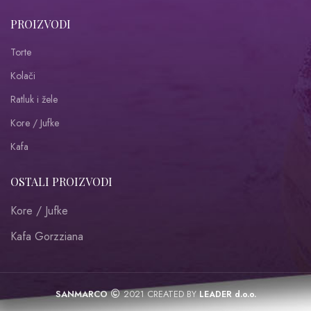
PROIZVODI
Torte
Kolači
Ratluk i žele
Kore / Jufke
Kafa
OSTALI PROIZVODI
Kore / Jufke
Kafa Gorzziana
SANMARCO
2021 CREATED BY
LEADER d.o.o.