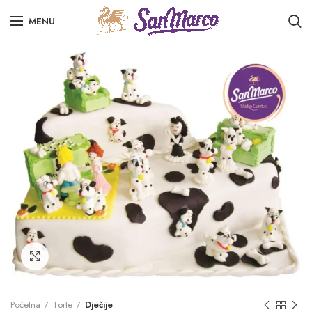
MENU
Click to enlarge
Početna
Torte
Dječije