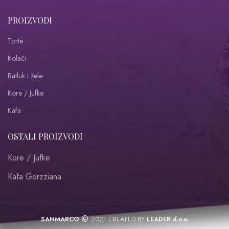
PROIZVODI
Torte
Kolači
Ratluk i žele
Kore / Jufke
Kafa
OSTALI PROIZVODI
Kore / Jufke
Kafa Gorzziana
SANMARCO
2021 CREATED BY
LEADER d.o.o.