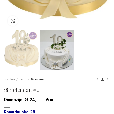
Click to enlarge
Početna
Torte
Svečane
18 rođendan #2
Dimenzije:
Ø 24, h – 9cm
___
Komada: oko 25