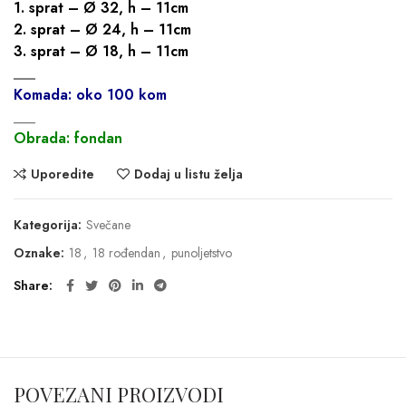
1. sprat – Ø 32, h – 11cm
2. sprat – Ø 24, h – 11cm
3. sprat – Ø 18, h – 11cm
___
Komada: oko 100 kom
___
Obrada: fondan
Uporedite
Dodaj u listu želja
Kategorija:
Svečane
Oznake:
18
,
18 rođendan
,
punoljetstvo
Share
POVEZANI PROIZVODI