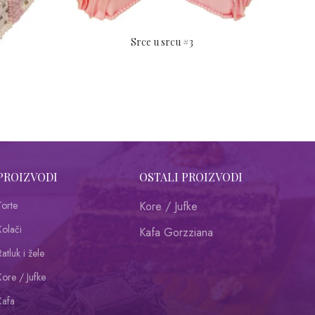
Srce u srcu #3
PROIZVODI
OSTALI PROIZVODI
Torte
Kore / Jufke
Kolači
Kafa Gorzziana
atluk i žele
Kore / Jufke
Kafa