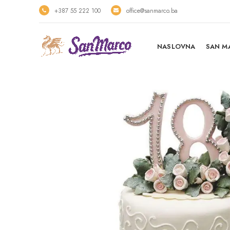
+387 55 222 100
office@sanmarco.ba
NASLOVNA
SAN M