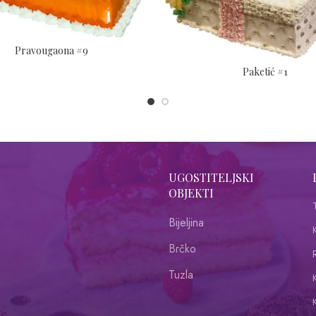
Pravougaona #9
Paketić #1
UGOSTITELJSKI
OBJEKTI
Bijeljina
Brčko
R
Tuzla