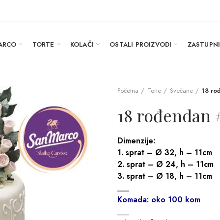
ARCO
TORTE
KOLAČI
OSTALI PROIZVODI
ZASTUPN
Početna
Torte
Svečane
18 ro
18 rođendan 
Dimenzije:
1. sprat – Ø 32, h – 11cm
2. sprat – Ø 24, h – 11cm
3. sprat – Ø 18, h – 11cm
___
Komada: oko 100 kom
___