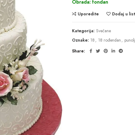
Obrada: fondan
Uporedite
Dodaj u list
Kategorija:
Svečane
Oznake:
18
,
18 rođendan
,
punolj
Share