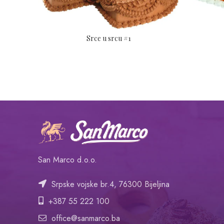
Srce u srcu #1
San Marco d.o.o.
Srpske vojske br.4, 76300 Bijeljina
+387 55 222 100
office@sanmarco.ba