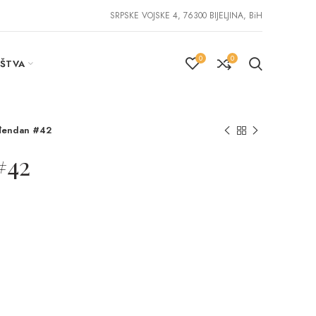
SRPSKE VOJSKE 4, 76300 BIJELJINA, BiH
0
0
IŠTVA
đendan #42
#42