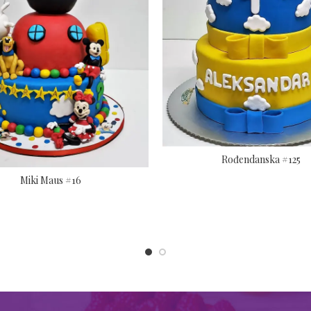
Rođendanska #125
Miki Maus #16