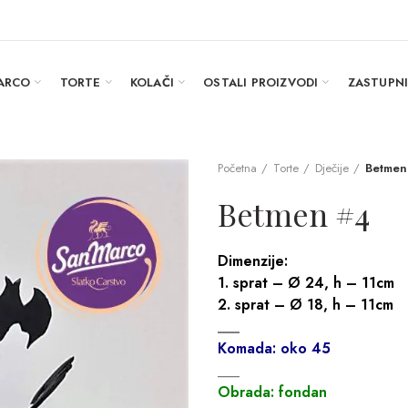
ARCO
TORTE
KOLAČI
OSTALI PROIZVODI
ZASTUPN
Početna
Torte
Dječije
Betmen
Betmen #4
Dimenzije:
1. sprat – Ø 24, h – 11cm
2. sprat – Ø 18, h – 11cm
___
Komada: oko 45
___
Obrada: fondan