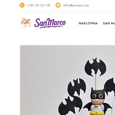
+387 55 222 100
office@sanmarco.ba
NASLOVNA
SAN M