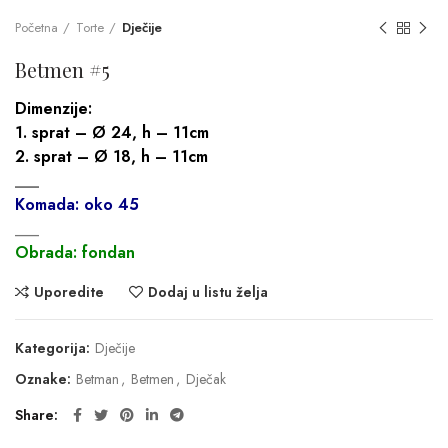
Početna
Torte
Dječije
Betmen #5
Dimenzije:
1. sprat – Ø 24, h – 11cm
2. sprat – Ø 18, h – 11cm
___
Komada: oko 45
___
Obrada: fondan
Uporedite
Dodaj u listu želja
Kategorija:
Dječije
Oznake:
Betman
,
Betmen
,
Dječak
Share