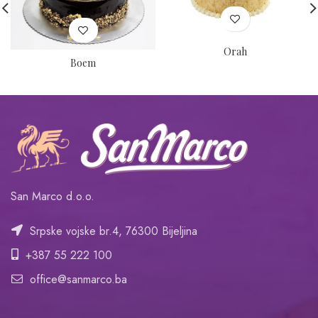
Orah
Boem
San Marco d.o.o.
Srpske vojske br.4, 76300 Bijeljina
+387 55 222 100
office@sanmarco.ba