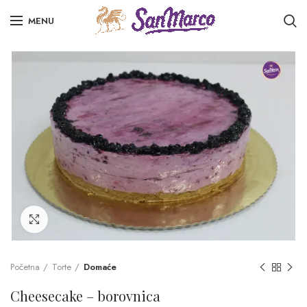
MENU
Click to enlarge
Početna
Torte
Domaće
Cheesecake – borovnica