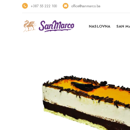
+387 55 222 100
office@sanmarco.ba
NASLOVNA
SAN M