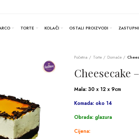
ARCO
TORTE
KOLAČI
OSTALI PROIZVODI
ZASTUPN
Početna
Torte
Domaće
Chees
Cheesecake –
Mala: 30 x 12 x 9cm
Komada: oko 14
Obrada: glazura
Cijena: