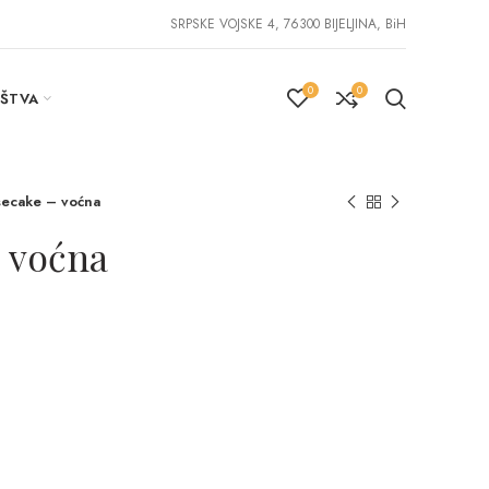
SRPSKE VOJSKE 4, 76300 BIJELJINA, BiH
0
0
IŠTVA
ecake – voćna
 voćna