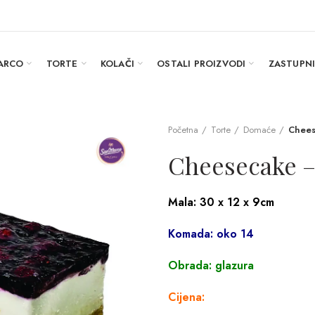
ARCO
TORTE
KOLAČI
OSTALI PROIZVODI
ZASTUPN
Početna
Torte
Domaće
Chees
Cheesecake –
Mala: 30 x 12 x 9cm
Komada: oko 14
Obrada: glazura
Cijena: