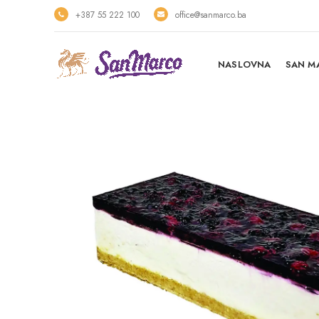
+387 55 222 100
office@sanmarco.ba
NASLOVNA
SAN M