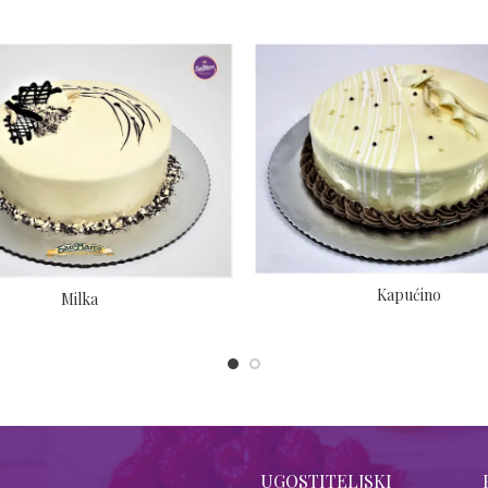
Kapućino
Milka
UGOSTITELJSKI