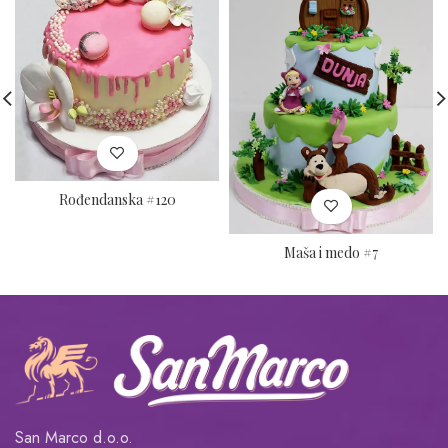
Rođendanska #120
Maša i medo #7
San Marco d.o.o.