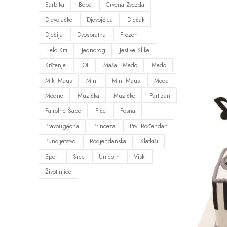
Barbika
Beba
Crvena Zvezda
Djevojačke
Djevojčica
Dječak
Dječija
Dvospratna
Frozen
Helo Kiti
Jednorog
Jestive Slike
Krštenje
LOL
Maša I Medo
Medo
Miki Maus
Mini
Mini Maus
Moda
Modne
Muzička
Muzičke
Partizan
Patrolne Šape
Piće
Posna
Pravougaona
Princeza
Prvi Rođendan
Punoljetstvo
Rodjendanska
Slatkiši
Sport
Srce
Unicorn
Viski
Životinjice