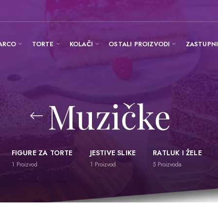
ARCO
TORTE
KOLAČI
OSTALI PROIZVODI
ZASTUPN
Muzičke
FIGURE ZA TORTE
JESTIVE SLIKE
RATLUK I ŽELE
1
Proizvod
1
Proizvod
5
Proizvoda