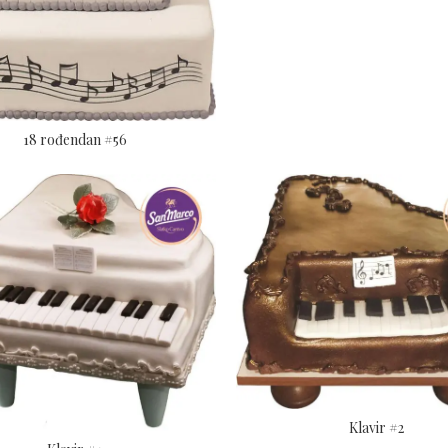
18 rođendan #56
Klavir #2