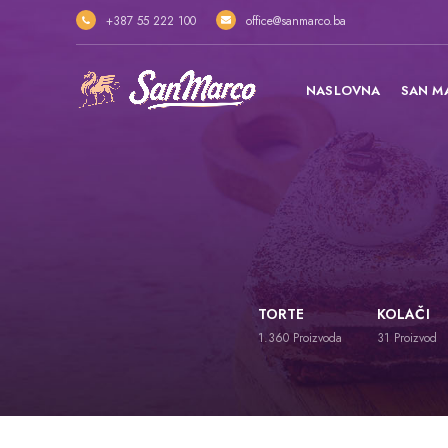
+387 55 222 100
office@sanmarco.ba
NASLOVNA
SAN M
TORTE
KOLAČI
1.360
Proizvoda
31
Proizvod