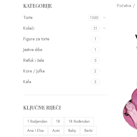
Početna
KATEGORIJE
Torte
1360
Kolači
31
Figure za torte
1
Jestive slike
1
Ratluk i žele
5
Kore / Jufke
2
Kafa
3
KLJUČNE RIJEČI
1 Rodjendan
18
18 Rođendan
Ana I Elza
Auto
Baby
Barbi