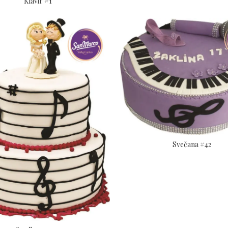
Klavir #1
Svečana #42