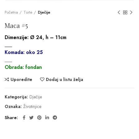
Početna
Torte
Dječije
Maca #5
Dimenzije:
Ø 24, h – 11cm
___
Komada: oko 25
___
Obrada: fondan
Uporedite
Dodaj u listu želja
Kategorija:
Dječije
Oznaka:
Životinjice
Share