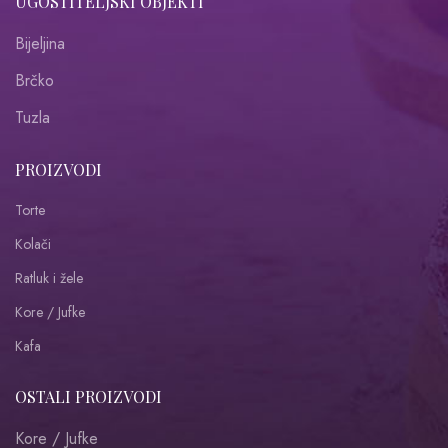
UGOSTITELJSKI OBJEKTI
Bijeljina
Brčko
Tuzla
PROIZVODI
Torte
Kolači
Ratluk i žele
Kore / Jufke
Kafa
OSTALI PROIZVODI
Kore / Jufke