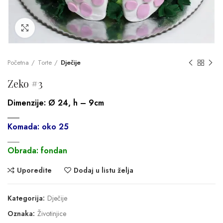
Click to enlarge
Početna
Torte
Dječije
Zeko #3
Dimenzije:
Ø 24, h – 9cm
___
Komada: oko 25
___
Obrada: fondan
Uporedite
Dodaj u listu želja
Kategorija:
Dječije
Oznaka:
Životinjice