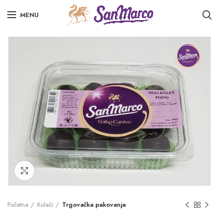
MENU
Click to enlarge
Početna
Kolači
Trgovačka pakovanja