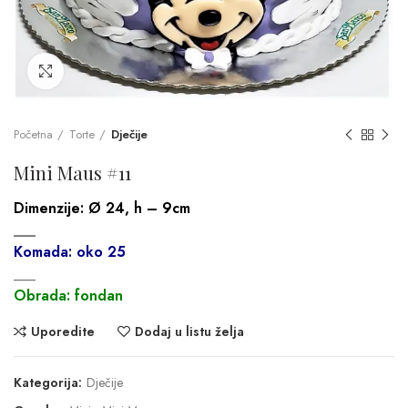
Click to enlarge
Početna
Torte
Dječije
Mini Maus #11
Dimenzije:
Ø 24, h – 9cm
___
Komada: oko 25
___
Obrada: fondan
Uporedite
Dodaj u listu želja
Kategorija:
Dječije