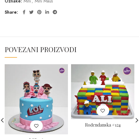
Oznake:
Mini
,
Mini Maus
Share
POVEZANI PROIZVODI
Rođendanska #124