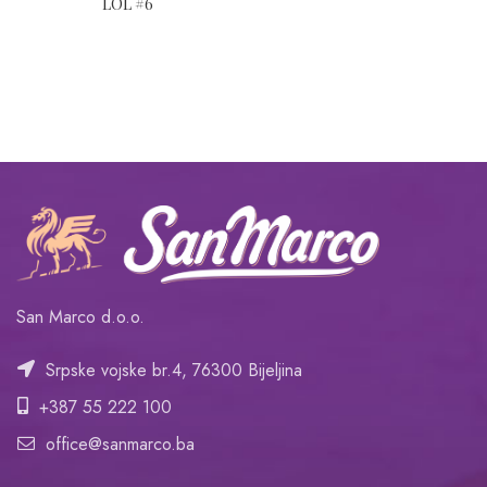
LOL #6
San Marco d.o.o.
Srpske vojske br.4, 76300 Bijeljina
+387 55 222 100
office@sanmarco.ba