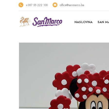
+387 55 222 100
office@sanmarco.ba
NASLOVNA
SAN M