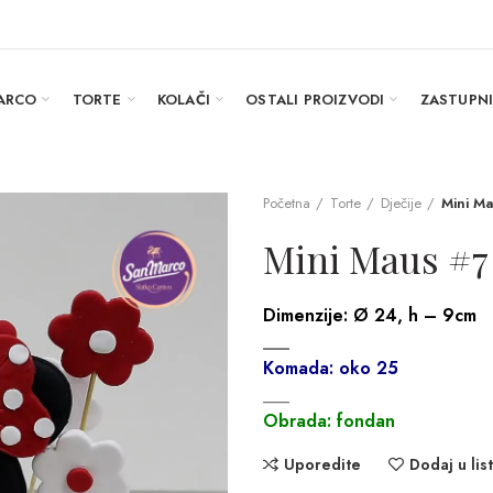
ARCO
TORTE
KOLAČI
OSTALI PROIZVODI
ZASTUPN
Početna
Torte
Dječije
Mini M
Mini Maus #7
Dimenzije:
Ø 24, h – 9cm
___
Komada: oko 25
___
Obrada: fondan
Uporedite
Dodaj u list