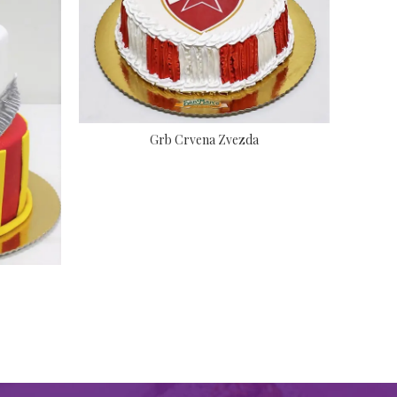
Grb Crvena Zvezda