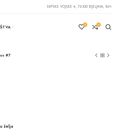
SRPSKE VOJSKE 4, 76300 BIJELJINA, BiH
0
0
IŠTVA
aus #7
u želja