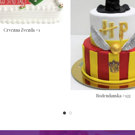
Crvezna Zvezda #1
Rođendanska #122