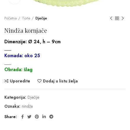
Početna
Torte
Dječije
Nindža kornjače
Dimenzije:
Ø 24, h – 9cm
___
Komada: oko 25
___
Obrada: šlag
Uporedite
Dodaj u listu želja
Kategorija:
Dječije
Oznaka:
nindža
Share