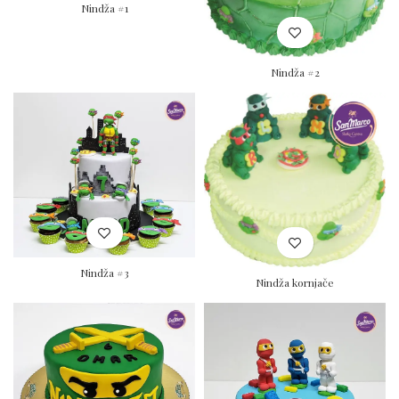
Nindža #1
Nindža #2
Nindža #3
Nindža kornjače