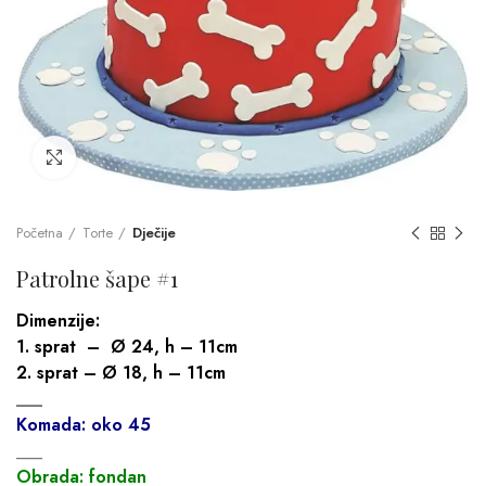
Click to enlarge
Početna
Torte
Dječije
Patrolne šape #1
Dimenzije:
1. sprat – Ø 24, h – 11cm
2. sprat – Ø 18, h – 11cm
___
Komada: oko 45
___
Obrada: fondan