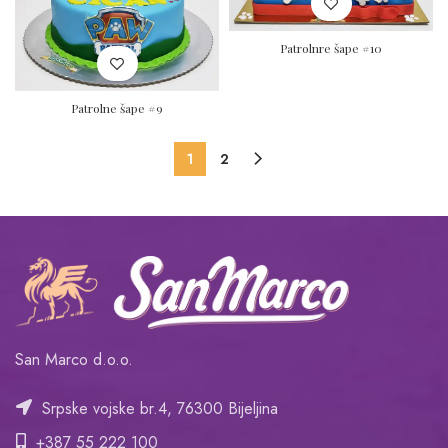
Patrolnre šape #10
Patrolne šape #9
1
2
San Marco d.o.o.
Srpske vojske br.4, 76300 Bijeljina
+387 55 222 100