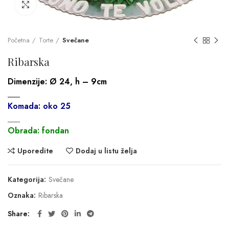
Click to enlarge
Početna
Torte
Svečane
Ribarska
Dimenzije:
Ø 24, h – 9cm
___
Komada: oko 25
___
Obrada: fondan
Uporedite
Dodaj u listu želja
Kategorija:
Svečane
Oznaka:
Ribarska
Share