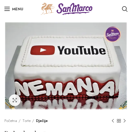
MENU
Click to enlarge
Početna
Torte
Dječije