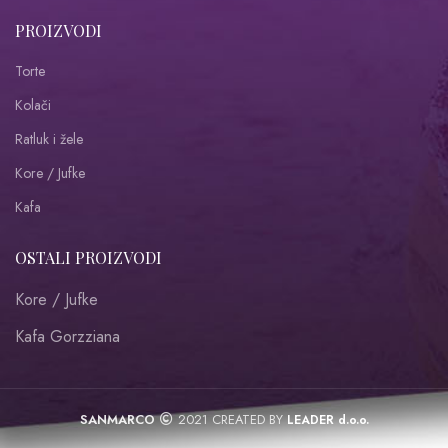
PROIZVODI
Torte
Kolači
Ratluk i žele
Kore / Jufke
Kafa
OSTALI PROIZVODI
Kore / Jufke
Kafa Gorzziana
SANMARCO
2021 CREATED BY
LEADER d.o.o.