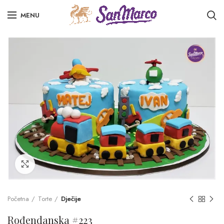
MENU
Click to enlarge
Početna
Torte
Dječije
Rođendanska #223