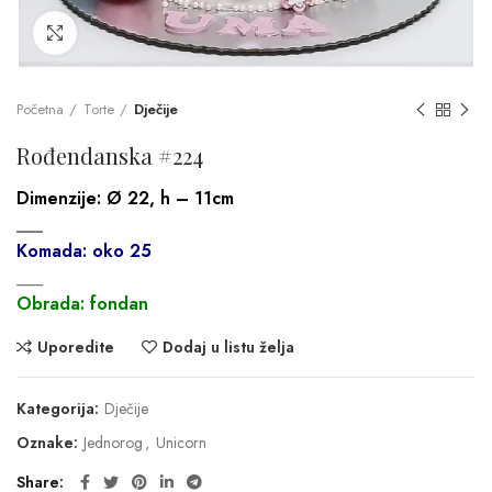
Click to enlarge
Početna
Torte
Dječije
Rođendanska #224
Dimenzije:
Ø 22, h – 11cm
___
Komada: oko 25
___
Obrada: fondan
Uporedite
Dodaj u listu želja
Kategorija:
Dječije
Oznake:
Jednorog
,
Unicorn
Share