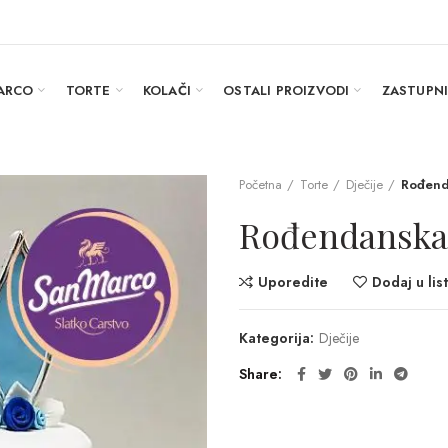
ARCO
TORTE
KOLAČI
OSTALI PROIZVODI
ZASTUPN
Početna
Torte
Dječije
Rođend
Rođendanska
Uporedite
Dodaj u list
Kategorija:
Dječije
Share