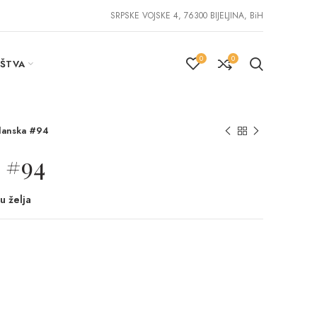
SRPSKE VOJSKE 4, 76300 BIJELJINA, BiH
0
0
IŠTVA
anska #94
 #94
u želja