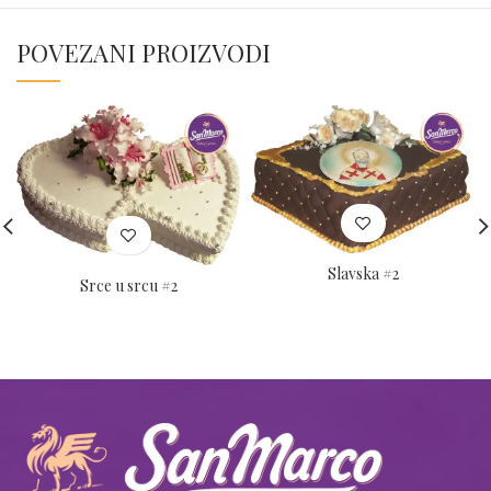
POVEZANI PROIZVODI
Slavska #2
Srce u srcu #2