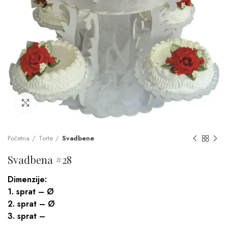
Click to enlarge
Početna
Torte
Svadbene
Svadbena #28
Dimenzije:
1. sprat – Ø
2. sprat – Ø
3. sprat –