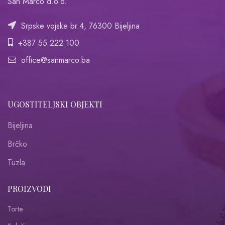
San Marco d.o.o.
Srpske vojske br.4, 76300 Bijeljina
+387 55 222 100
office@sanmarco.ba
UGOSTITELJSKI OBJEKTI
Bijeljina
Brčko
Tuzla
PROIZVODI
Torte