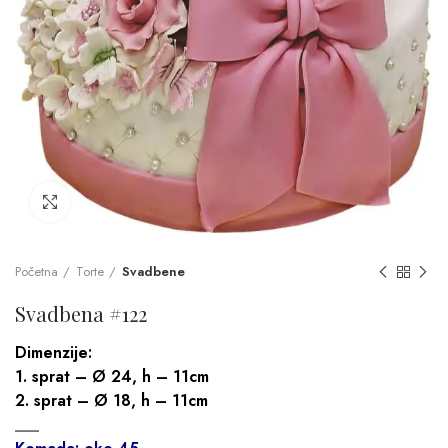
Click to enlarge
Početna
Torte
Svadbene
Svadbena #122
Dimenzije:
1. sprat – Ø 24, h – 11cm
2. sprat – Ø 18, h – 11cm
___