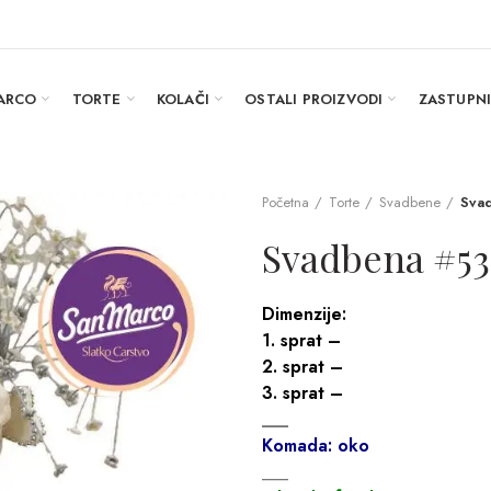
ARCO
TORTE
KOLAČI
OSTALI PROIZVODI
ZASTUPN
Početna
Torte
Svadbene
Sva
Svadbena #53
Dimenzije:
1. sprat –
2. sprat –
3. sprat –
___
Komada: oko
___