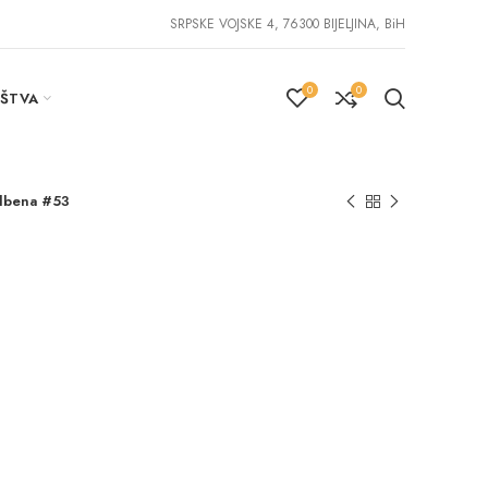
SRPSKE VOJSKE 4, 76300 BIJELJINA, BiH
0
0
IŠTVA
dbena #53