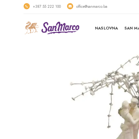
+387 55 222 100
office@sanmarco.ba
NASLOVNA
SAN M