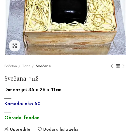
Click to enlarge
Početna
Torte
Svečane
Svečana #118
Dimenzije: 35 x 26 x
11cm
___
Komada: oko 50
___
Obrada: fondan
Uporedite
Dodaj u listu želja