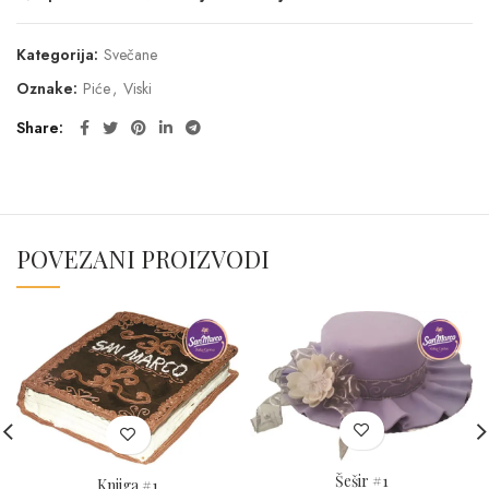
Kategorija:
Svečane
Oznake:
Piće
,
Viski
Share
POVEZANI PROIZVODI
Šešir #1
Knjiga #1