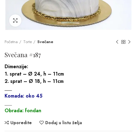
Click to enlarge
Početna
Torte
Svečane
Svečana #187
Dimenzije:
1. sprat – Ø 24, h – 11cm
2. sprat – Ø 18, h – 11cm
___
Komada: oko 45
___
Obrada: fondan
Uporedite
Dodaj u listu želja