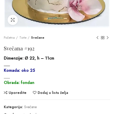
Click to enlarge
Početna
Torte
Svečane
Svečana #192
Dimenzije:
Ø 22, h – 11cm
___
Komada: oko 25
___
Obrada: fondan
Uporedite
Dodaj u listu želja
Kategorija:
Svečane