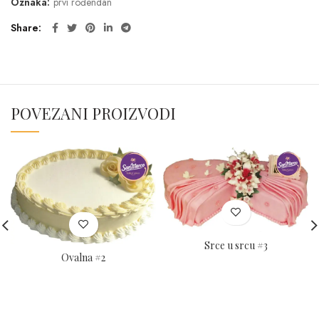
Oznaka:
prvi rođendan
Share
POVEZANI PROIZVODI
Srce u srcu #3
Ovalna #2