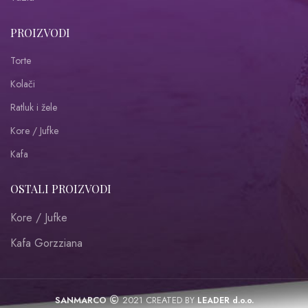
PROIZVODI
Torte
Kolači
Ratluk i žele
Kore / Jufke
Kafa
OSTALI PROIZVODI
Kore / Jufke
Kafa Gorzziana
SANMARCO
2021 CREATED BY
LEADER d.o.o.