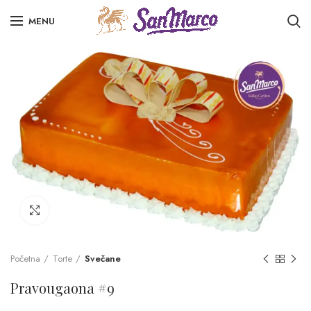
MENU
Click to enlarge
Početna
Torte
Svečane
Pravougaona #9